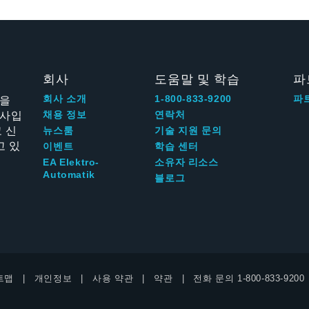
회사
도움말 및 학습
파
신을
회사 소개
1-800-833-9200
파
회사입
채용 정보
연락처
 신
뉴스룸
기술 지원 문의
고 있
이벤트
학습 센터
EA Elektro-
소유자 리소스
Automatik
블로그
트맵
개인정보
사용 약관
약관
전화 문의
1-800-833-9200