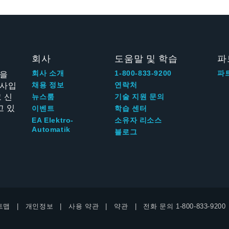
회사
도움말 및 학습
파
신을
회사 소개
1-800-833-9200
파
회사입
채용 정보
연락처
 신
뉴스룸
기술 지원 문의
고 있
이벤트
학습 센터
EA Elektro-
소유자 리소스
Automatik
블로그
트맵
개인정보
사용 약관
약관
전화 문의
1-800-833-9200