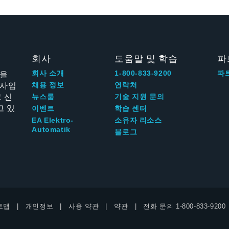
회사
도움말 및 학습
파
신을
회사 소개
1-800-833-9200
파
회사입
채용 정보
연락처
 신
뉴스룸
기술 지원 문의
고 있
이벤트
학습 센터
EA Elektro-
소유자 리소스
Automatik
블로그
트맵
개인정보
사용 약관
약관
전화 문의
1-800-833-9200