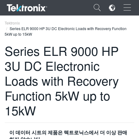
×
Tektronix
Series ELR 9000 HP 3U DC Electronic Loads with Recovery Function
5kW up to 15kW
Series ELR 9000 HP
3U DC Electronic
ENGLISH
FRANÇAIS
Loads with Recovery
DEUTSCH
Function 5kW up to
VIỆT NAM
15kW
简体中文
日本語
이 데이터 시트의 제품은 텍트로닉스에서 더 이상 판매
한국어