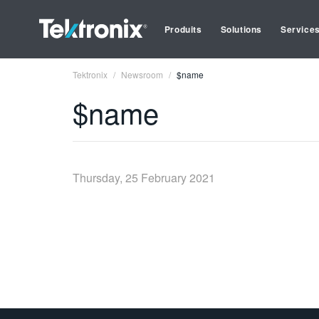
Produits
Solutions
Service
Tektronix
Newsroom
$name
$name
Thursday, 25 February 2021