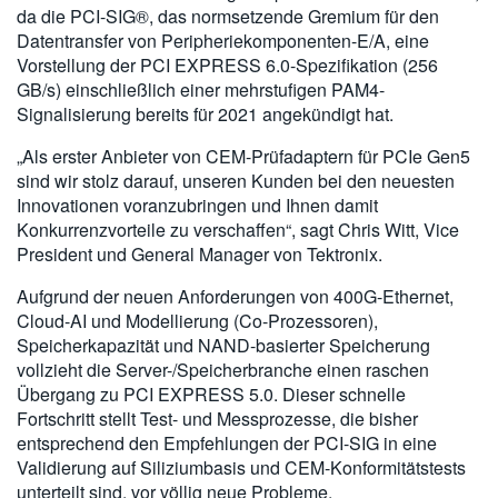
da die PCI-SIG®, das normsetzende Gremium für den
Datentransfer von Peripheriekomponenten-E/A, eine
Vorstellung der PCI EXPRESS 6.0-Spezifikation (256
GB/s) einschließlich einer mehrstufigen PAM4-
Signalisierung bereits für 2021 angekündigt hat.
„Als erster Anbieter von CEM-Prüfadaptern für PCIe Gen5
sind wir stolz darauf, unseren Kunden bei den neuesten
Innovationen voranzubringen und Ihnen damit
Konkurrenzvorteile zu verschaffen“, sagt Chris Witt, Vice
President und General Manager von Tektronix.
Aufgrund der neuen Anforderungen von 400G-Ethernet,
Cloud-AI und Modellierung (Co-Prozessoren),
Speicherkapazität und NAND-basierter Speicherung
vollzieht die Server-/Speicherbranche einen raschen
Übergang zu PCI EXPRESS 5.0. Dieser schnelle
Fortschritt stellt Test- und Messprozesse, die bisher
entsprechend den Empfehlungen der PCI-SIG in eine
Validierung auf Siliziumbasis und CEM-Konformitätstests
unterteilt sind, vor völlig neue Probleme.