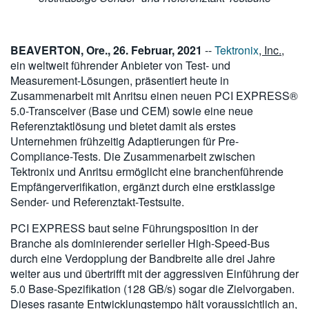
繁體中文
BEAVERTON, Ore., 26. Februar, 2021
--
Tektronix
, Inc.
,
ein weltweit führender Anbieter von Test- und
Measurement-Lösungen, präsentiert heute in
Zusammenarbeit mit Anritsu einen neuen PCI EXPRESS®
5.0-Transceiver (Base und CEM) sowie eine neue
Referenztaktlösung und bietet damit als erstes
Unternehmen frühzeitig Adaptierungen für Pre-
Compliance-Tests. Die Zusammenarbeit zwischen
Tektronix und Anritsu ermöglicht eine branchenführende
Empfängerverifikation, ergänzt durch eine erstklassige
Sender- und Referenztakt-Testsuite.
PCI EXPRESS baut seine Führungsposition in der
Branche als dominierender serieller High-Speed-Bus
durch eine Verdopplung der Bandbreite alle drei Jahre
weiter aus und übertrifft mit der aggressiven Einführung der
5.0 Base-Spezifikation (128 GB/s) sogar die Zielvorgaben.
Dieses rasante Entwicklungstempo hält voraussichtlich an,