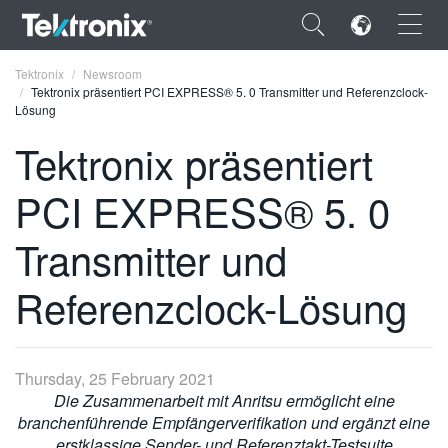
×
Tektronix
Newsroom
Tektronix präsentiert PCI EXPRESS® 5. 0 Transmitter und Referenzclock-
Lösung
Tektronix präsentiert
PCI EXPRESS® 5. 0
ENGLISH
FRANÇAIS
Transmitter und
DEUTSCH
Referenzclock-Lösung
VIỆT NAM
简体中文
Thursday, 25 February 2021
日本語
Die Zusammenarbeit mit Anritsu ermöglicht eine
branchenführende Empfängerverifikation und ergänzt eine
한국어
erstklassige Sender- und Referenztakt-Testsuite