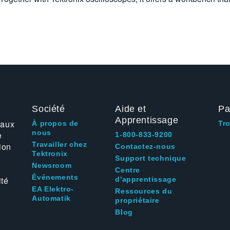
Société
Aide et
Pa
Apprentissage
 aux
À propos de
Tr
nous
e
1-800-833-9200
Travailler chez
ion
Contactez-nous
Tektronix
Support technique
Newsroom
Centre
Événements
ité
d'apprentissage
EA Elektro-
Ressources du
Automatik
propriétaire
Blog