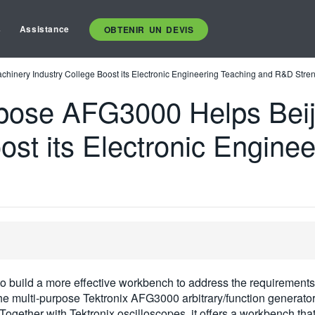
s
Assistance
OBTENIR UN DEVIS
chinery Industry College Boost its Electronic Engineering Teaching and R&D Stre
urpose AFG3000 Helps Bei
ost its Electronic Engine
o build a more effective workbench to address the requirements
e multi-purpose Tektronix AFG3000 arbitrary/function generato
Together with Tektronix oscilloscopes, it offers a workbench th