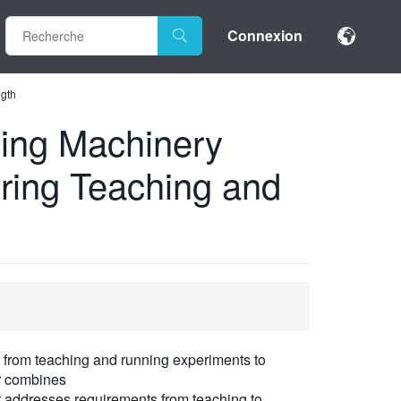
Connexion
ngth
jing Machinery
ering Teaching and
 from teaching and running experiments to
r combines
at addresses requirements from teaching to