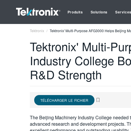
Produits
Solutions
Service
Tektronix
Tektronix' Multi-Purpose AFG3000 Helps Beijing Ma
Tektronix' Multi-P
Industry College Bo
R&D Strength
TÉLÉCHARGER LE FICHIER
The Beijing Machinery Industry College needed t
advanced research and development projects. Th
excellent performance and outstanding usability. 