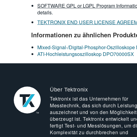
SOFTWARE GPL or LGPL Program Informatio
details.
TEKTRONIX END USER LICENSE AGREE
Informationen zu ähnlichen Produkt
Mixed-Signal-/Digital-Phosphor-Oszillosk
ATI-Hochleistungsoszilloskop DPO70000SX
Über Tektronix
Tektronix ist das Unternehmen für
Messtechnik, das sich durch Leistun
auszeichnet und von den Möglichkei
überzeugt ist. Tektronix entwickelt un
fertigt Test- und Messlösungen, um d
Komplexität zu durchbrechen und