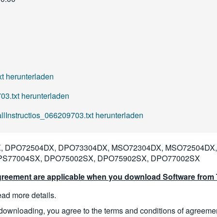
 herunterladen
3.txt herunterladen
lInstructios_066209703.txt herunterladen
 DPO72504DX, DPO73304DX, MSO72304DX, MSO72504DX,
PS77004SX, DPO75002SX, DPO75902SX, DPO77002SX
reement are applicable when you download Software from T
read more details.
downloading, you agree to the terms and conditions of agreeme