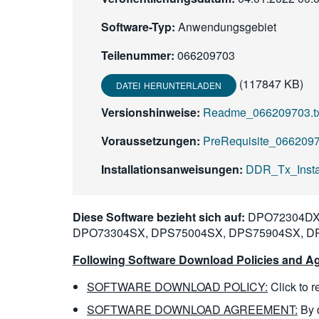
Software-Typ:
Anwendungsgebiet
Teilenummer:
066209703
(117847 KB)
DATEI HERUNTERLADEN
Versionshinweise:
Readme_066209703.txt
Voraussetzungen:
PreRequisite_06620970
Installationsanweisungen:
DDR_Tx_Instal
Diese Software bezieht sich auf:
DPO72304DX,
DPO73304SX, DPS75004SX, DPS75904SX, D
Following Software Download Policies and Ag
SOFTWARE DOWNLOAD POLICY:
Click to 
SOFTWARE DOWNLOAD AGREEMENT:
By 