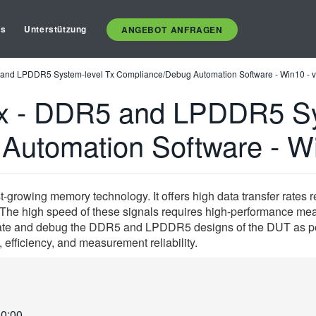
es
Unterstützung
ANGEBOT ANFRAGEN
and LPDDR5 System-level Tx Compliance/Debug Automation Software - Win10 - v
x - DDR5 and LPDDR5 Sy
utomation Software - Wi
rowing memory technology. It offers high data transfer rates re
. The high speed of these signals requires high-performance m
lidate and debug the DDR5 and LPDDR5 designs of the DUT as pe
 efficiency, and measurement reliability.
00:00