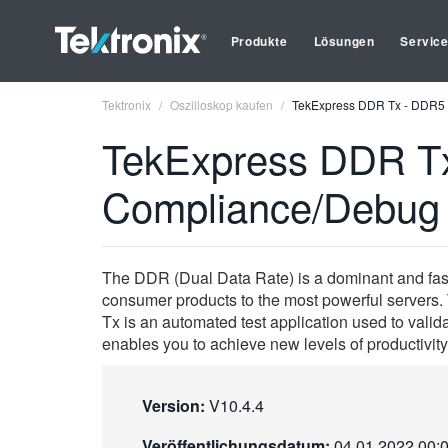
Produkte
Lösungen
Servic
Tektronix
Oszilloskop kaufen
TekExpress DDR Tx - DDR5 
TekExpress DDR T
Compliance/Debug A
The DDR (Dual Data Rate) is a dominant and fast-g
consumer products to the most powerful servers
Tx is an automated test application used to va
enables you to achieve new levels of productivity,
Version:
V10.4.4
Veröffentlichungsdatum:
04.01.2022 00: