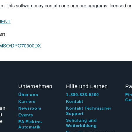
n:
This software may contain one or more programs licensed u
MENT
en
ope MSO/DPO70000DX
Unternehmen
Hilfe und Lernen
Pa
Über uns
1-800-833-9200
Fi
Ge
g
Karriere
Kontakt
ten
Newsroom
Kontakt Technischer
d
Support
Events
ie
Schulung und
EA Elektro-
Weiterbildung
Automatik