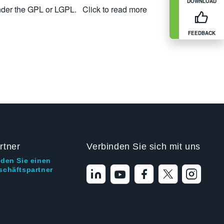
DOWNLOAD
nder the GPL or LGPL.
Click to read more
FEEDBACK
rtner
Verbinden Sie sich mit uns
nden Sie einen
schäftspartner