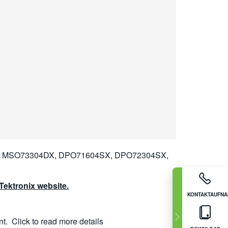
 MSO73304DX, DPO71604SX, DPO72304SX,
ektronix website.
KONTAKTAUFN
nt.
Click to read more details