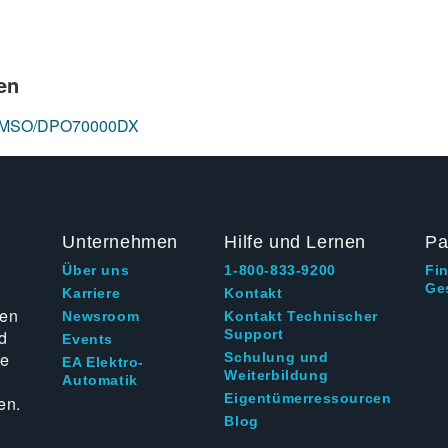
en
ope MSO/DPO70000DX
Unternehmen
Hilfe und Lernen
Pa
Über uns
1-800-833-9200
Fi
Ge
g
Karriere
Kontakt
ten
Newsroom
Kontakt Technischer
d
Support
Events
ie
Schulung und
EA Elektro-
Weiterbildung
Automatik
Eigentümerressourcen
en.
Blog