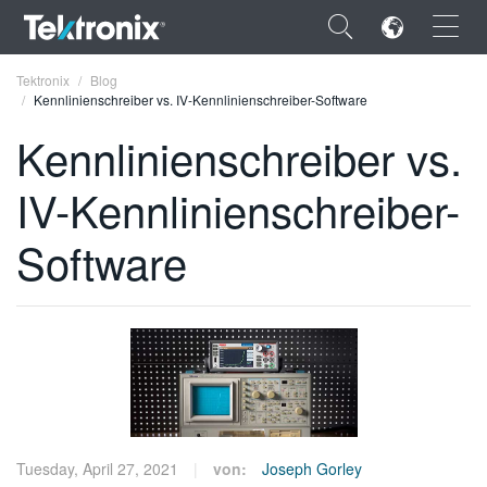
×
Tektronix
Blog
Kennlinienschreiber vs. IV-Kennlinienschreiber-Software
Kennlinienschreiber vs.
IV-Kennlinienschreiber-
ENGLISH
Software
FRANÇAIS
DEUTSCH
VIỆT NAM
简体中文
日本語
한국어
Tuesday, April 27, 2021
von:
Joseph Gorley