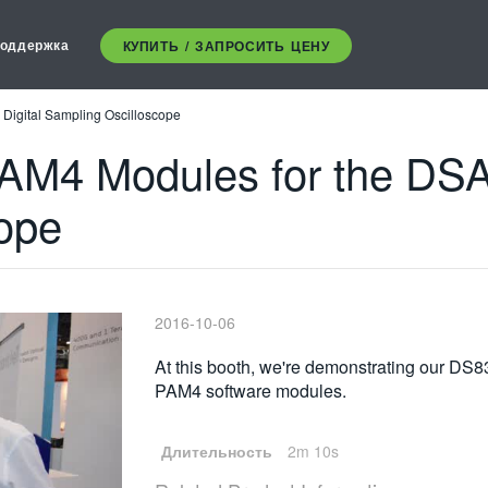
оддержка
КУПИТЬ / ЗАПРОСИТЬ ЦЕНУ
igital Sampling Oscilloscope
4 Modules for the DSA8
ope
2016-10-06
At this booth, we're demonstrating our DS
PAM4 software modules.
Длительность
2m 10s