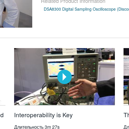
Related Product Information
DSA8300 Digital Sampling Oscilloscope (Disco
Bd
Interoperability is Key
Th
Длительность
3m 27s
Дл