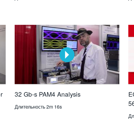
r
32 Gb-s PAM4 Analysis
E
5
Длительность
2m 16s
Дл