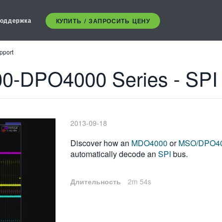
оддержка
КУПИТЬ / ЗАПРОСИТЬ ЦЕНУ
pport
DPO4000 Series - SPI 
2013-09-18
Discover how an
MDO4000
or
MSO/DPO40
automatically decode an
SPI
bus.
Длительность
2m 54s