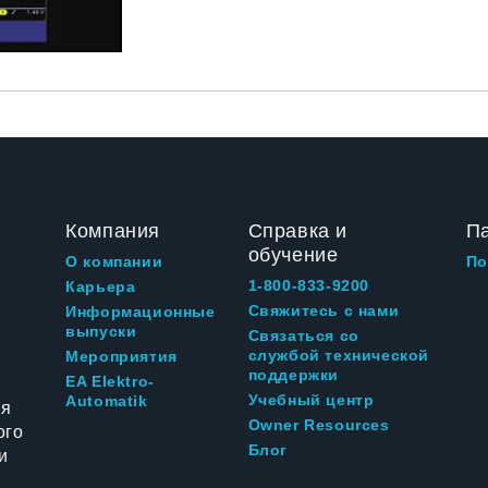
Компания
Справка и
П
обучение
О компании
По
1-800-833-9200
Карьера
Свяжитесь с нами
Информационные
выпуски
Связаться со
службой технической
Мероприятия
поддержки
EA Elektro-
Учебный центр
Automatik
ия
Owner Resources
ого
Блог
и