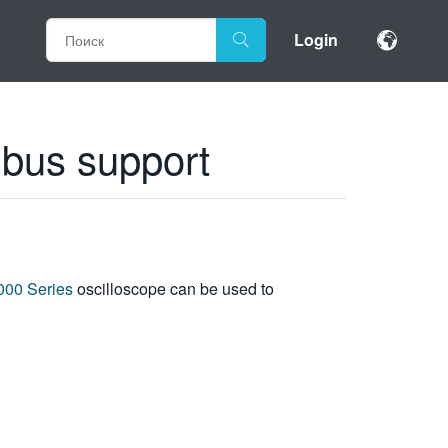
Login
bus support
00 Series
oscilloscope can be used to