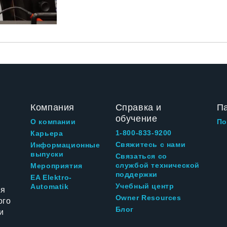
Компания
Справка и
П
обучение
О компании
По
1-800-833-9200
Карьера
Свяжитесь с нами
Информационные
выпуски
Связаться со
службой технической
Мероприятия
поддержки
EA Elektro-
Учебный центр
Automatik
ия
Owner Resources
ого
Блог
и