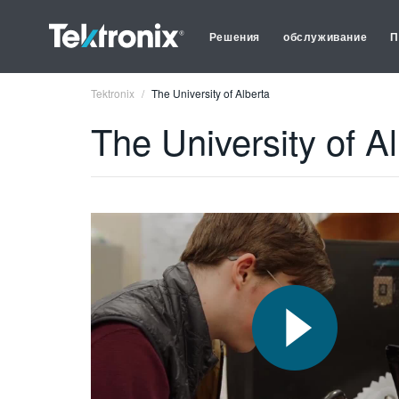
Решения
обслуживание
П
Tektronix
The University of Alberta
The University of A