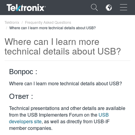
×
Tektronix
Frequently Asked Questions
Where can I learn more technical details about USB?
Where can I learn more
technical details about USB?
ENGLISH
Вопрос :
FRANÇAIS
DEUTSCH
Where can I learn more technical details about USB?
Ответ :
VIỆT NAM
简体中文
Technical presentations and other details are available
from the USB Implementers Forum on the
USB
日本語
developers site
, as well as directly from USB-IF
member companies.
한국어