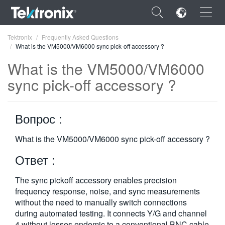
×
Tektronix
Frequently Asked Questions
What is the VM5000/VM6000 sync pick-off accessory ?
What is the VM5000/VM6000
sync pick-off accessory ?
ENGLISH
Вопрос :
FRANÇAIS
DEUTSCH
What is the VM5000/VM6000 sync pick-off accessory ?
Ответ :
VIỆT NAM
简体中文
The sync pickoff accessory enables precision
frequency response, noise, and sync measurements
日本語
without the need to manually switch connections
during automated testing. It connects Y/G and channel
한국어
4 without losses endemic to a conventional BNC cable