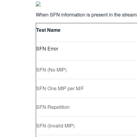
When SFN information is present in the stream 
Test Name
SFN Error
SFN (No MIP)
SFN One MIP per M/F
SFN Repetition
SFN (Invalid MIP)