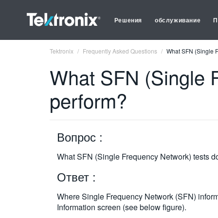
Решения
обслуживание
П
Tektronix
Frequently Asked Questions
What SFN (Single 
What SFN (Single 
perform?
Вопрос :
What SFN (Single Frequency Network) tests 
Ответ :
Where Single Frequency Network (SFN) informat
Information screen (see below figure).