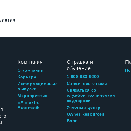
в
56156
Компания
Справка и
П
обучение
О компании
По
1-800-833-9200
Карьера
Свяжитесь с нами
Информационные
выпуски
Связаться со
службой технической
Мероприятия
поддержки
EA Elektro-
Учебный центр
Automatik
ия
Owner Resources
ого
Блог
и