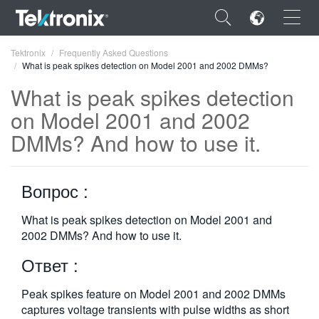
×
Tektronix
Frequently Asked Questions
What is peak spikes detection on Model 2001 and 2002 DMMs?
What is peak spikes detection
on Model 2001 and 2002
DMMs? And how to use it.
ENGLISH
FRANÇAIS
Вопрос :
DEUTSCH
What is peak spikes detection on Model 2001 and
VIỆT NAM
2002 DMMs? And how to use it.
简体中文
Ответ :
日本語
Peak spikes feature on Model 2001 and 2002 DMMs
한국어
captures voltage transients with pulse widths as short