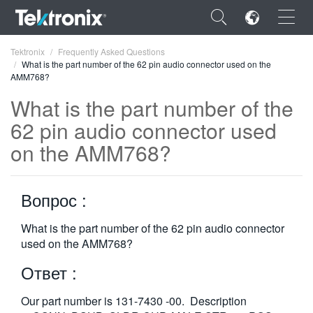
×
Tektronix
Frequently Asked Questions
What is the part number of the 62 pin audio connector used on the
AMM768?
What is the part number of the
62 pin audio connector used
ENGLISH
on the AMM768?
FRANÇAIS
DEUTSCH
Вопрос :
VIỆT NAM
What is the part number of the 62 pin audio connector
used on the AMM768?
简体中文
Ответ :
日本語
한국어
Our part number is 131-7430 -00. Description