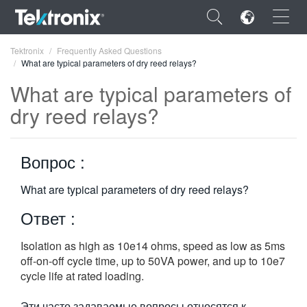
×
Tektronix
Frequently Asked Questions
What are typical parameters of dry reed relays?
What are typical parameters of
dry reed relays?
ENGLISH
Вопрос :
FRANÇAIS
DEUTSCH
What are typical parameters of dry reed relays?
Ответ :
VIỆT NAM
简体中文
Isolation as high as 10e14 ohms, speed as low as 5ms
off-on-off cycle time, up to 50VA power, and up to 10e7
日本語
cycle life at rated loading.
한국어
Эти часто задаваемые вопросы относятся к