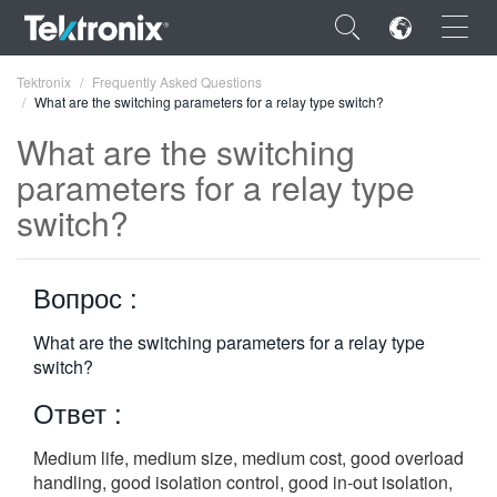
×
Tektronix
Frequently Asked Questions
What are the switching parameters for a relay type switch?
What are the switching
parameters for a relay type
switch?
ENGLISH
FRANÇAIS
Вопрос :
DEUTSCH
What are the switching parameters for a relay type
VIỆT NAM
switch?
简体中文
Ответ :
日本語
Medium life, medium size, medium cost, good overload
한국어
handling, good isolation control, good in-out isolation,