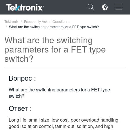
×
Tektronix
Frequently Asked Questions
What are the switching parameters for a FET type switch?
What are the switching
parameters for a FET type
switch?
ENGLISH
FRANÇAIS
Вопрос :
DEUTSCH
What are the switching parameters for a FET type
VIỆT NAM
switch?
简体中文
Ответ :
日本語
Long life, small size, low cost, poor overload handling,
한국어
good isolation control, fair in-out isolation, and high