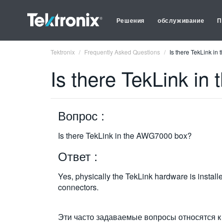
Решения
обслуживание
П
Tektronix
Frequently Asked Questions
Is there TekLink i
Is there TekLink i
Вопрос :
Is there TekLink in the AWG7000 box?
Ответ :
Yes, physically the TekLink hardware is instal
connectors.
Эти часто задаваемые вопросы относятся к