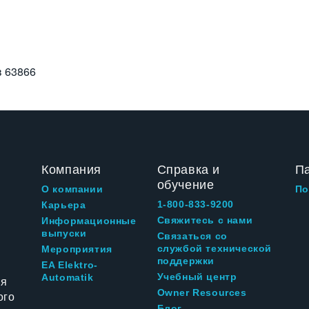
в
63866
Компания
Справка и
П
обучение
О компании
По
1-800-833-9200
Карьера
Свяжитесь с нами
Информационные
выпуски
Связаться со
службой технической
Мероприятия
поддержки
EA Elektro-
Учебный центр
Automatik
ия
Owner Resources
ого
Блог