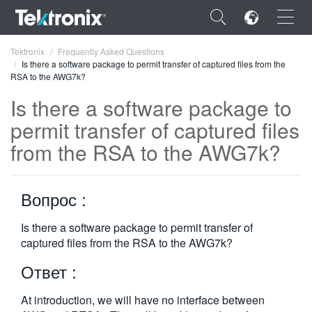
×
Tektronix
Frequently Asked Questions
Is there a software package to permit transfer of captured files from the
RSA to the AWG7k?
Is there a software package to
permit transfer of captured files
ENGLISH
from the RSA to the AWG7k?
FRANÇAIS
DEUTSCH
Вопрос :
VIỆT NAM
Is there a software package to permit transfer of
captured files from the RSA to the AWG7k?
简体中文
Ответ :
日本語
한국어
At introduction, we will have no interface between