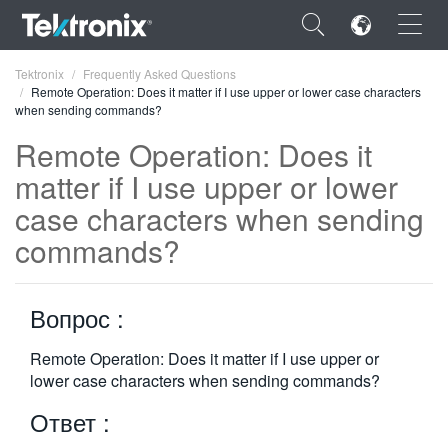
×
Tektronix
Frequently Asked Questions
Remote Operation: Does it matter if I use upper or lower case characters
when sending commands?
Remote Operation: Does it
matter if I use upper or lower
ENGLISH
case characters when sending
FRANÇAIS
commands?
DEUTSCH
Вопрос :
VIỆT NAM
简体中文
Remote Operation: Does it matter if I use upper or
lower case characters when sending commands?
日本語
Ответ :
한국어