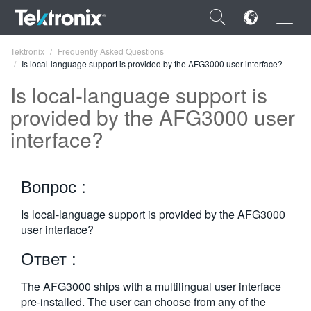
×
Tektronix
Frequently Asked Questions
Is local-language support is provided by the AFG3000 user interface?
Is local-language support is
provided by the AFG3000 user
interface?
ENGLISH
FRANÇAIS
Вопрос :
DEUTSCH
Is local-language support is provided by the AFG3000
VIỆT NAM
user interface?
简体中文
Ответ :
日本語
The AFG3000 ships with a multilingual user interface
한국어
pre-installed. The user can choose from any of the