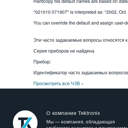
Hardcopy file default names are based on dat
"021010 071907" is interpreted as: "2002, Oct.
You can override the default and assign user-de
Эти часто задаваемые вопросы относятся к
Серия приборов не найдена
Прибор:
Идентификатор часто задаваемых вопросо
Просмотреть все ЧЗВ »
О компании Tektronix
Мы — компания, обладающая
глубокими знаниями и пониманием