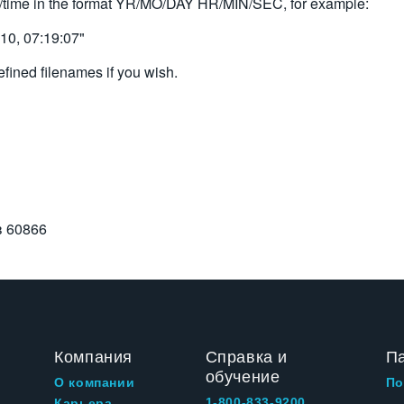
e/time in the format YR/MO/DAY HR/MIN/SEC, for example:
 10, 07:19:07"
fined filenames if you wish.
в
60866
Компания
Справка и
П
обучение
О компании
По
1-800-833-9200
Карьера