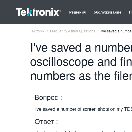
Решения
обслуживание
П
Tektronix
Frequently Asked Questions
I've saved a number
I've saved a numbe
oscilloscope and fin
numbers as the fil
Вопрос :
I've saved a number of screen shots on my TDS
Ответ :