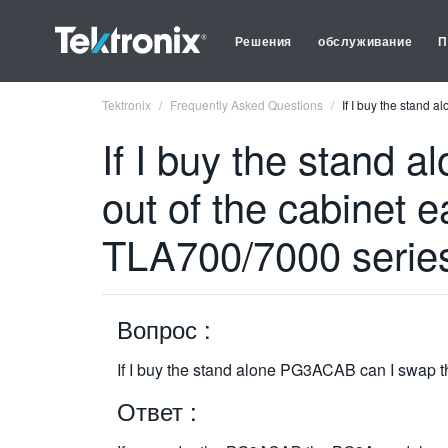
Решения
обслуживание
П
Tektronix
Frequently Asked Questions
If I buy the stand 
If I buy the stand
out of the cabinet e
TLA700/7000 serie
Вопрос :
If I buy the stand alone PG3ACAB can I swap t
Ответ :