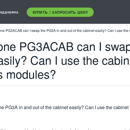
оддержка
КУПИТЬ / ЗАПРОСИТЬ ЦЕНУ
alone PG3ACAB can I swap the PG3A in and out of the cabinet easily? Can I use th
 alone PG3ACAB can I swa
asily? Can I use the cabin
s modules?
he PG3A in and out of the cabinet easily? Can I use the cabine