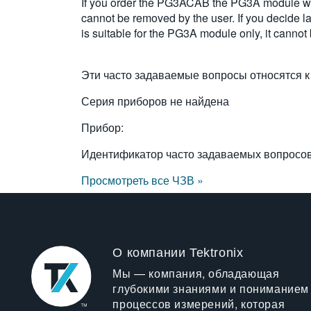
If you order the PG3ACAB the PG3A module will
cannot be removed by the user. If you decide lat
is suitable for the PG3A module only, it canno
Эти часто задаваемые вопросы относятся к
Серия приборов не найдена
Прибор:
Идентификатор часто задаваемых вопросо
Просмотреть все ЧЗВ »
О компании Tektronix
Мы — компания, обладающая
глубокими знаниями и пониманием
процессов измерений, которая