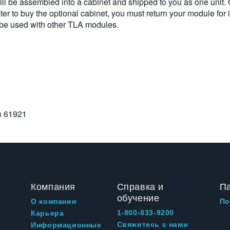
 be assembled into a cabinet and shipped to you as one unit. O
er to buy the optional cabinet, you must return your module for it
t be used with other TLA modules.
в
61921
Компания
Справка и
П
обучение
О компании
По
1-800-833-9200
Карьера
Свяжитесь с нами
Информационные