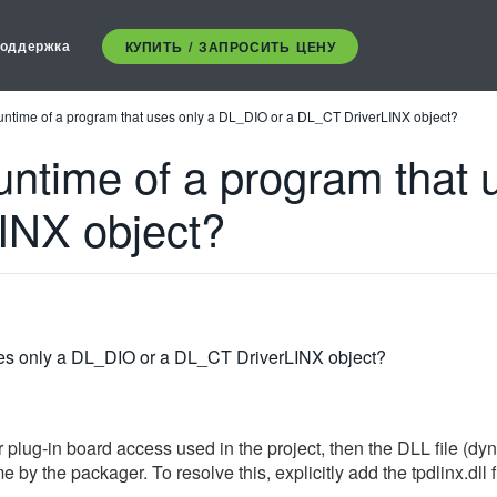
оддержка
КУПИТЬ / ЗАПРОСИТЬ ЦЕНУ
ntime of a program that uses only a DL_DIO or a DL_CT DriverLINX object?
ntime of a program that
INX object?
ses only a DL_DIO or a DL_CT DriverLINX object?
plug-in board access used in the project, then the DLL file (dyna
e by the packager. To resolve this, explicitly add the tpdlinx.dll 