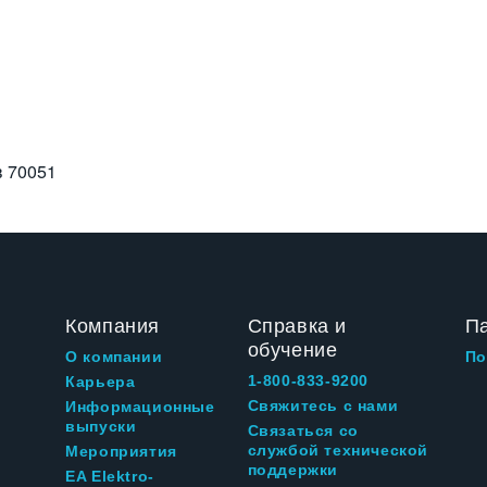
в
70051
Компания
Справка и
П
обучение
О компании
По
1-800-833-9200
Карьера
Свяжитесь с нами
Информационные
выпуски
Связаться со
службой технической
Мероприятия
поддержки
EA Elektro-