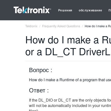
Решения
обслуживание
П
Tektronix
Frequently Asked Questions
How do I make a Ru
How do I make a Ru
or a DL_CT DriverL
Вопрос :
How do I make a Runtime of a program that u
Ответ :
If the DL_DIO or DL_CT are the only objects for 
will not be automatically included in your runtim
files').