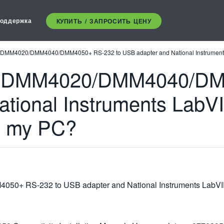
оддержка
КУПИТЬ / ЗАПРОСИТЬ ЦЕНУ
the DMM4020/DMM4040/DMM4050+ RS-232 to USB adapter and National Instruments
 the DMM4020/DMM4040/D
ational Instruments LabV
on my PC?
50+ RS-232 to USB adapter and National Instruments LabVIE