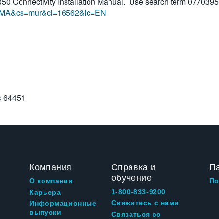
Connectivity Installation Manual. Use search term 0770395
?ct=MA&cs=mur&ci=16562&lc=EN
в
64451
Компания
Справка и
П
обучение
О компании
По
1-800-833-9200
Карьера
Свяжитесь с нами
Информационные
выпуски
Связаться со