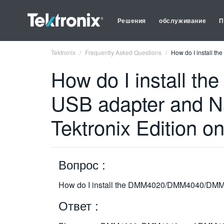
Решения
обслуживание
П
Tektronix
Frequently Asked Questions
How do I install 
How do I install
USB adapter and N
Tektronix Edition 
Вопрос :
How do I install the DMM4020/DMM4040/DMM40
Ответ :