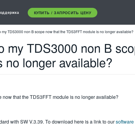
оддержка
КУПИТЬ / ЗАПРОСИТЬ ЦЕНУ
o my TDS3000 non B scope now that the TDS3FFT module is no longer available?
to my TDS3000 non B scop
no longer available?
 now that the TDS3FFT module is no longer available?
dard with SW V.3.39. To download here is a link to our
software 