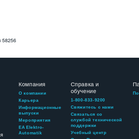
в
58256
Компания
Справка и
П
обучение
О компании
По
1-800-833-9200
Карьера
Свяжитесь с нами
Информационные
выпуски
Связаться со
службой технической
Мероприятия
поддержки
EA Elektro-
Учебный центр
Automatik
ия