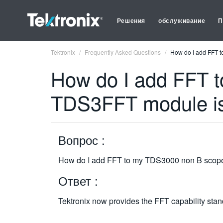
Решения
обслуживание
П
Tektronix
Frequently Asked Questions
How do I add FFT t
How do I add FFT 
TDS3FFT module is 
Вопрос :
How do I add FFT to my TDS3000 non B scope
Ответ :
Tektronix now provides the FFT capability stan