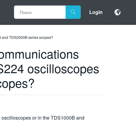
Login
B and TDS2000B series scopes?
ommunications
224 oscilloscopes
copes?
scilloscopes or in the TDS1000B and