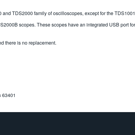
nd TDS2000 family of oscilloscopes, except for the TDS1001
DS2000B scopes. These scopes have an integrated USB port for
d there is no replacement.
в
63401