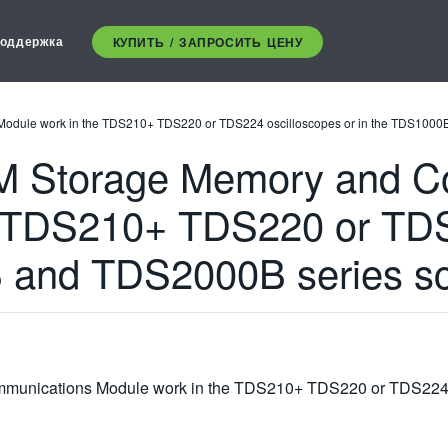
оддержка
КУПИТЬ / ЗАПРОСИТЬ ЦЕНУ
dule work in the TDS210+ TDS220 or TDS224 oscilloscopes or in the TDS1000
 Storage Memory and C
e TDS210+ TDS220 or TDS
B and TDS2000B series s
nications Module work in the TDS210+ TDS220 or TDS224 o