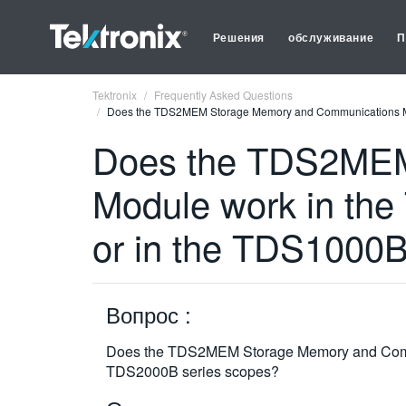
Решения
обслуживание
П
Tektronix
Frequently Asked Questions
Does the TDS2MEM Storage Memory and Communications Mo
Does the TDS2MEM
Module work in th
or in the TDS1000
Вопрос :
Does the TDS2MEM Storage Memory and Commu
TDS2000B series scopes?