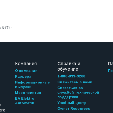
в
61711
Компания
Справка и
П
обучение
О компании
По
1-800-833-9200
Карьера
Свяжитесь с нами
Информационные
выпуски
Связаться со
службой технической
Мероприятия
поддержки
EA Elektro-
Учебный центр
Automatik
ия
Owner Resources
ого