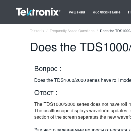
Решения
обслуживание
П
Tektronix
Frequently Asked Questions
Does the TDS1000/
Does the TDS1000/2
Вопрос :
Does the TDS1000/2000 series have roll mod
Ответ :
The TDS1000/2000 series does not have roll
The oscilloscope displays waveform updates from
section of the screen separates the new wavefo
Эти часто задаваемые вопросы относятся к