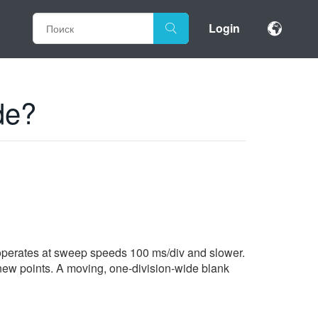
Login
de?
erates at sweep speeds 100 ms/div and slower.
s new points. A moving, one-division-wide blank