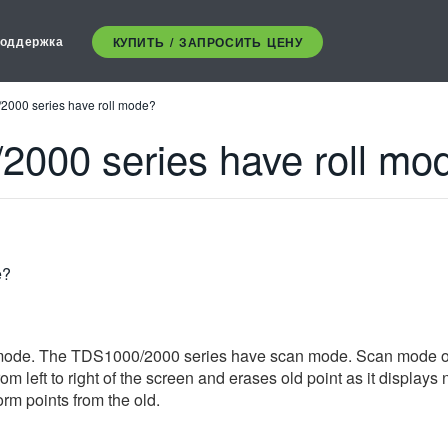
оддержка
КУПИТЬ / ЗАПРОСИТЬ ЦЕНУ
2000 series have roll mode?
000 series have roll mo
e?
 mode. The TDS1000/2000 series have scan mode. Scan mode op
 left to right of the screen and erases old point as it display
rm points from the old.