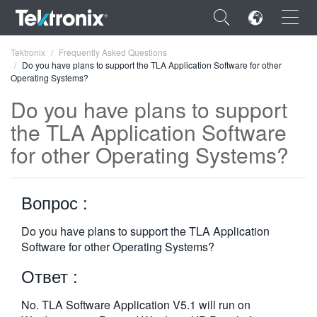
×
Tektronix
Frequently Asked Questions
Do you have plans to support the TLA Application Software for other
Operating Systems?
Do you have plans to support
the TLA Application Software
ENGLISH
for other Operating Systems?
FRANÇAIS
DEUTSCH
Вопрос :
VIỆT NAM
Do you have plans to support the TLA Application
Software for other Operating Systems?
简体中文
Ответ :
日本語
한국어
No. TLA Software Application V5.1 will run on