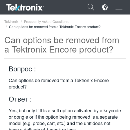
×
Tektronix
Frequently Asked Questions
Can options be removed from a Tektronix Encore product?
Can options be removed from
a Tektronix Encore product?
ENGLISH
Вопрос :
FRANÇAIS
DEUTSCH
Can options be removed from a Tektronix Encore
product?
VIỆT NAM
Ответ :
简体中文
Yes, but only if it is a soft option activated by a keycode
日本語
or dongle or if the option being removed is a separate
model (e.g. probe, cart, etc.)
and
the unit does not
한국어
have a delivery of 1 week or less.