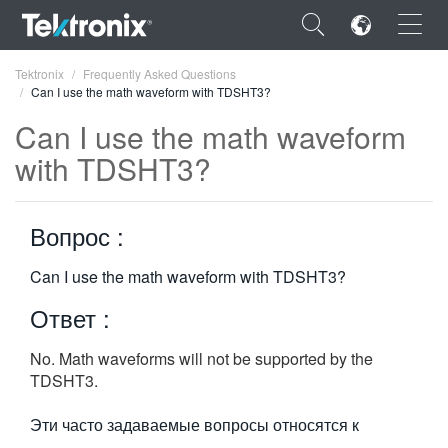
×
Tektronix
Frequently Asked Questions
Can I use the math waveform with TDSHT3?
Can I use the math waveform
with TDSHT3?
ENGLISH
Вопрос :
FRANÇAIS
DEUTSCH
Can I use the math waveform with TDSHT3?
Ответ :
VIỆT NAM
简体中文
No. Math waveforms will not be supported by the
TDSHT3.
日本語
Эти часто задаваемые вопросы относятся к
한국어