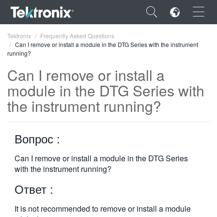
×
Tektronix
Frequently Asked Questions
Can I remove or install a module in the DTG Series with the instrument
running?
Can I remove or install a
module in the DTG Series with
ENGLISH
the instrument running?
FRANÇAIS
DEUTSCH
Вопрос :
VIỆT NAM
Can I remove or install a module in the DTG Series
with the instrument running?
简体中文
Ответ :
日本語
한국어
It is not recommended to remove or install a module