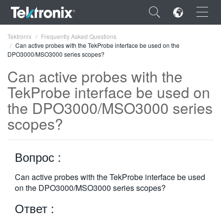
×
Tektronix
Frequently Asked Questions
Can active probes with the TekProbe interface be used on the
DPO3000/MSO3000 series scopes?
Can active probes with the
TekProbe interface be used on
ENGLISH
the DPO3000/MSO3000 series
FRANÇAIS
scopes?
DEUTSCH
Вопрос :
VIỆT NAM
简体中文
Can active probes with the TekProbe interface be used
on the DPO3000/MSO3000 series scopes?
日本語
Ответ :
한국어