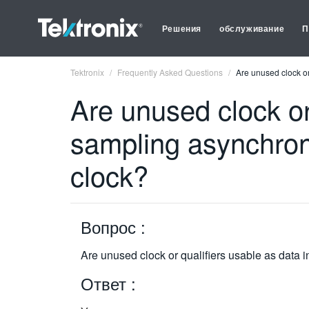
Решения
обслуживание
П
Tektronix
Frequently Asked Questions
Are unused clock or
Are unused clock or
sampling asynchrono
clock?
Вопрос :
Are unused clock or qualifiers usable as data 
Ответ :