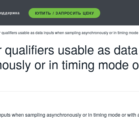
оддержка
КУПИТЬ / ЗАПРОСИТЬ ЦЕНУ
 qualifiers usable as data inputs when sampling asynchronously or in timing mode o
 qualifiers usable as dat
usly or in timing mode or
inputs when sampling asynchronously or in timing mode or with a