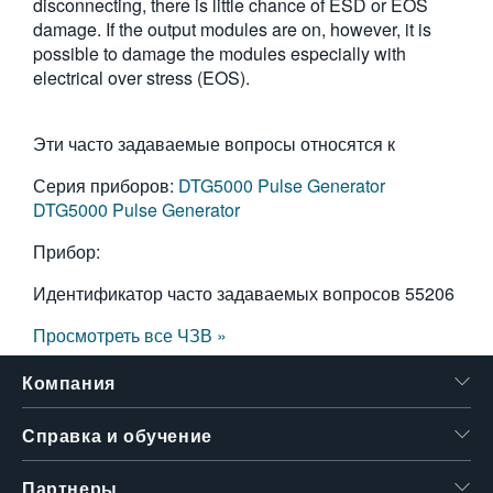
disconnecting, there is little chance of ESD or EOS
繁體中文
damage. If the output modules are on, however, it is
possible to damage the modules especially with
electrical over stress (EOS).
Эти часто задаваемые вопросы относятся к
Серия приборов:
DTG5000 Pulse Generator
DTG5000 Pulse Generator
Прибор:
Идентификатор часто задаваемых вопросов
55206
Просмотреть все ЧЗВ »
Компания
Справка и обучение
Партнеры