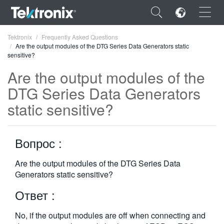
×
Tektronix
Frequently Asked Questions
Are the output modules of the DTG Series Data Generators static
sensitive?
Are the output modules of the
DTG Series Data Generators
ENGLISH
static sensitive?
FRANÇAIS
DEUTSCH
Вопрос :
VIỆT NAM
Are the output modules of the DTG Series Data
Generators static sensitive?
简体中文
Ответ :
日本語
한국어
No, if the output modules are off when connecting and