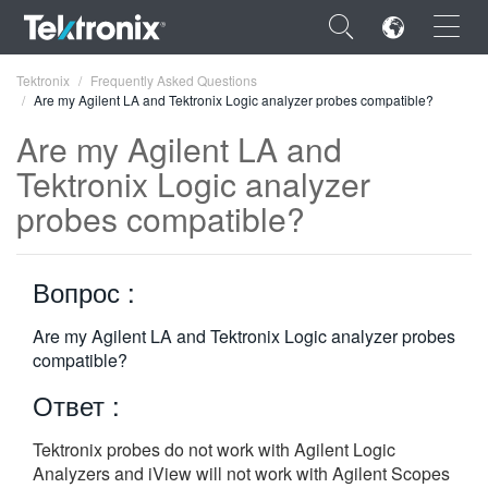
×
Tektronix
Frequently Asked Questions
Are my Agilent LA and Tektronix Logic analyzer probes compatible?
Are my Agilent LA and
Tektronix Logic analyzer
probes compatible?
ENGLISH
FRANÇAIS
Вопрос :
DEUTSCH
Are my Agilent LA and Tektronix Logic analyzer probes
VIỆT NAM
compatible?
简体中文
Ответ :
日本語
Tektronix probes do not work with Agilent Logic
한국어
Analyzers and iView will not work with Agilent Scopes