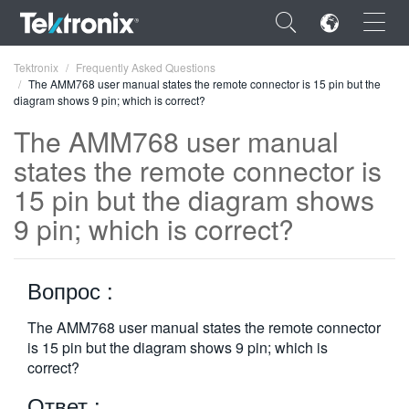
×
Tektronix
Frequently Asked Questions
The AMM768 user manual states the remote connector is 15 pin but the
diagram shows 9 pin; which is correct?
The AMM768 user manual
states the remote connector is
ENGLISH
15 pin but the diagram shows
FRANÇAIS
9 pin; which is correct?
DEUTSCH
Вопрос :
VIỆT NAM
简体中文
The AMM768 user manual states the remote connector
is 15 pin but the diagram shows 9 pin; which is
日本語
correct?
한국어
Ответ :