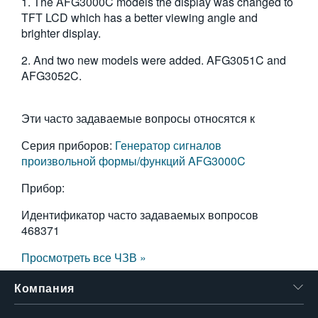
1. The AFG3000C models the display was changed to
繁體中文
TFT LCD which has a better viewing angle and
brighter display.
2. And two new models were added. AFG3051C and
AFG3052C.
Эти часто задаваемые вопросы относятся к
Серия приборов:
Генератор сигналов
произвольной формы/функций AFG3000C
Прибор:
Идентификатор часто задаваемых вопросов
468371
Просмотреть все ЧЗВ »
Компания