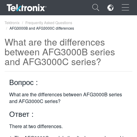
×
Tektronix
Frequently Asked Questions
AFG3000B and AFG3000C differences
What are the differences
between AFG3000B series
and AFG3000C series?
ENGLISH
FRANÇAIS
Вопрос :
DEUTSCH
What are the differences between AFG3000B series
VIỆT NAM
and AFG3000C series?
简体中文
Ответ :
日本語
There at two differences.
한국어