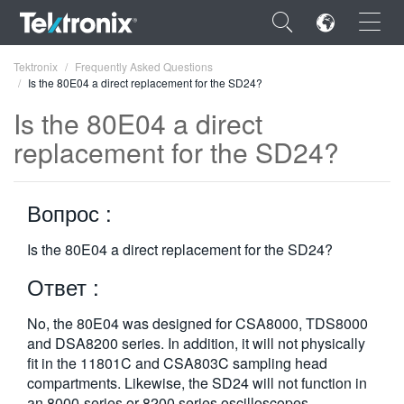
×
Tektronix
Frequently Asked Questions
Is the 80E04 a direct replacement for the SD24?
Is the 80E04 a direct
replacement for the SD24?
ENGLISH
Вопрос :
FRANÇAIS
DEUTSCH
Is the 80E04 a direct replacement for the SD24?
Ответ :
VIỆT NAM
简体中文
No, the 80E04 was designed for CSA8000, TDS8000
and DSA8200 series. In addition, it will not physically
日本語
fit in the 11801C and CSA803C sampling head
compartments. Likewise, the SD24 will not function in
한국어
an 8000-series or 8200 series oscilloscopes.