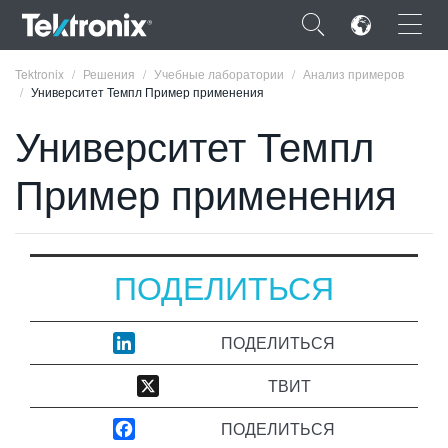
×
Tektronix
Решения
Учебные лаборатории
Анализ примеров
Университет Темпл Пример применения
Университет Темпл
Пример применения
ENGLISH
FRANÇAIS
DEUTSCH
ПОДЕЛИТЬСЯ
VIỆT NAM
ПОДЕЛИТЬСЯ
简体中文
ТВИТ
日本語
ПОДЕЛИТЬСЯ
한국어