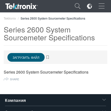
×
Tektronix
Series 2600 System Sourcemeter Specifications
Series 2600 System
Sourcemeter Specifications
ENGLISH
ЗАГРУЗИТЬ ФАЙЛ
FRANÇAIS
DEUTSCH
Series 2600 System Sourcemeter Specifications
VIỆT NAM
SHARE
简体中文
日本語
Компания
한국어