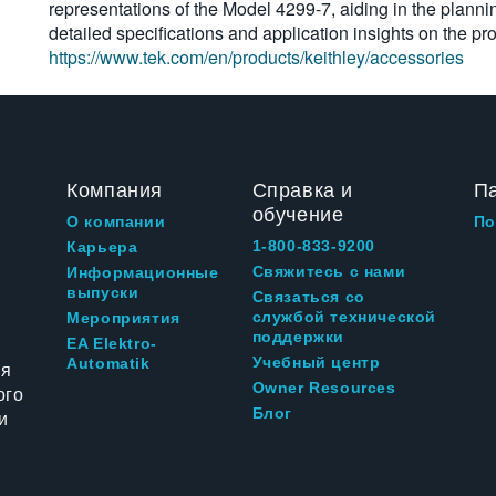
representations of the Model 4299-7, aiding in the plann
detailed specifications and application insights on the pr
https://www.tek.com/en/products/keithley/accessories
Компания
Справка и
П
обучение
О компании
По
1-800-833-9200
Карьера
Свяжитесь с нами
Информационные
выпуски
Связаться со
службой технической
Мероприятия
поддержки
EA Elektro-
Учебный центр
Automatik
ия
Owner Resources
ого
Блог
и