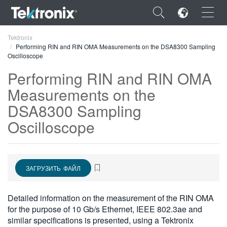
×
Tektronix
Performing RIN and RIN OMA Measurements on the DSA8300 Sampling
Oscilloscope
Performing RIN and RIN OMA
Measurements on the
ENGLISH
DSA8300 Sampling
FRANÇAIS
Oscilloscope
DEUTSCH
VIỆT NAM
ЗАГРУЗИТЬ ФАЙЛ
简体中文
Detailed information on the measurement of the RIN OMA
日本語
for the purpose of 10 Gb/s Ethernet, IEEE 802.3ae and
한국어
similar specifications is presented, using a Tektronix