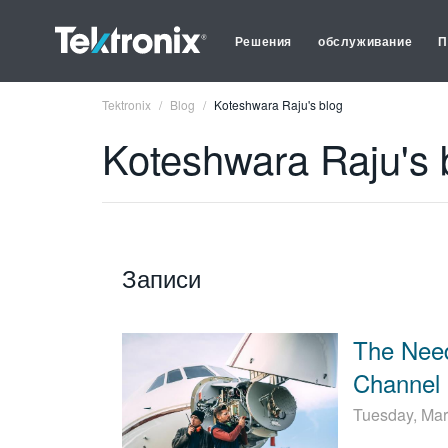
Решения
обслуживание
П
Tektronix
Blog
Koteshwara Raju's blog
Koteshwara Raju's 
Записи
The Need 
Channel 
Tuesday, Mar