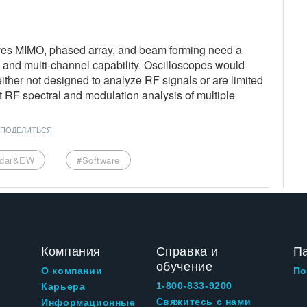
ves MIMO, phased array, and beam forming need a
h and multi-channel capability. Oscilloscopes would
ther not designed to analyze RF signals or are limited
t RF spectral and modulation analysis of multiple
ПОДЕЛИТЬСЯ
dar&EW
#Software
Компания
Справка и
П
обучение
О компании
По
1-800-833-9200
Карьера
Свяжитесь с нами
Информационные