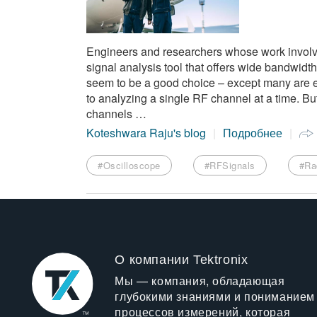
Engineers and researchers whose work invol
signal analysis tool that offers wide bandwidt
seem to be a good choice – except many are ei
to analyzing a single RF channel at a time. Bu
channels …
Koteshwara Raju's blog
Подробнее
#Oscilloscope
#RFSignals
#Ra
О компании Tektronix
Мы — компания, обладающая
глубокими знаниями и пониманием
процессов измерений, которая