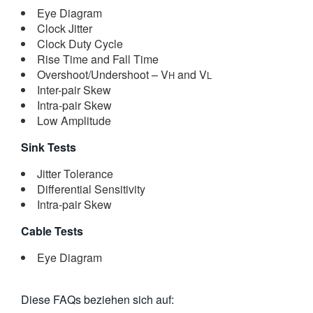
Eye Diagram
繁體中文
Clock Jitter
Clock Duty Cycle
Rise Time and Fall Time
Overshoot/Undershoot – V
and V
H
L
Inter-pair Skew
Intra-pair Skew
Low Amplitude
Sink Tests
Jitter Tolerance
Differential Sensitivity
Intra-pair Skew
Cable Tests
Eye Diagram
Diese FAQs beziehen sich auf: