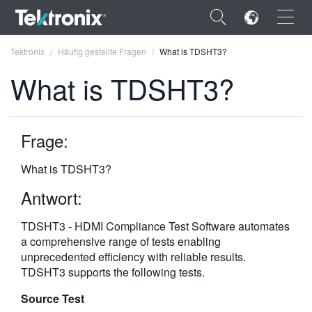
×
Tektronix
Häufig gestellte Fragen
What is TDSHT3?
What is TDSHT3?
Frage:
ENGLISH
FRANÇAIS
What is TDSHT3?
DEUTSCH
Antwort:
VIỆT NAM
TDSHT3 - HDMI Compliance Test Software automates
a comprehensive range of tests enabling
简体中文
unprecedented efficiency with reliable results.
TDSHT3 supports the following tests.
日本語
Source Test
한국어