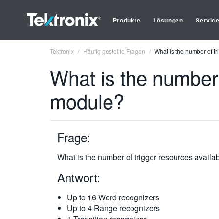
Produkte
Lösungen
Servic
Tektronix
Häufig gestellte Fragen
What is the number of tr
What is the number 
module?
Frage:
What is the number of trigger resources availa
Antwort:
Up to 16 Word recognizers
Up to 4 Range recognizers
1 Transition recognizer