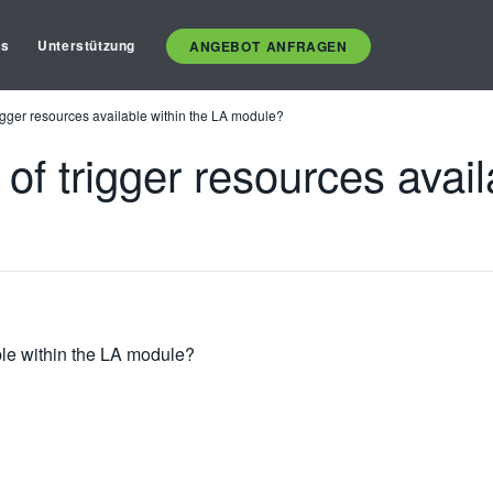
es
Unterstützung
ANGEBOT ANFRAGEN
igger resources available within the LA module?
of trigger resources avail
ble within the LA module?